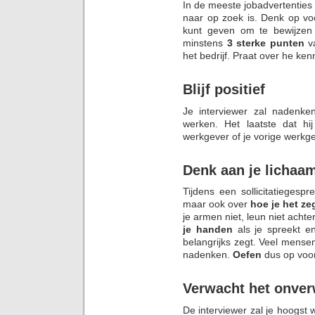
In de meeste jobadvertenties
naar op zoek is. Denk op vo
kunt geven om te bewijzen
minstens
3 sterke punten
va
het bedrijf. Praat over he ke
Blijf positief
Je interviewer zal nadenke
werken. Het laatste dat hi
werkgever of je vorige werkge
Denk aan je lichaa
Tijdens een sollicitatiegespr
maar ook over
hoe je het ze
je armen niet, leun niet achte
je handen
als je spreekt en
belangrijks zegt. Veel mensen 
nadenken.
Oefen
dus op voo
Verwacht het onve
De interviewer zal je hoogst w