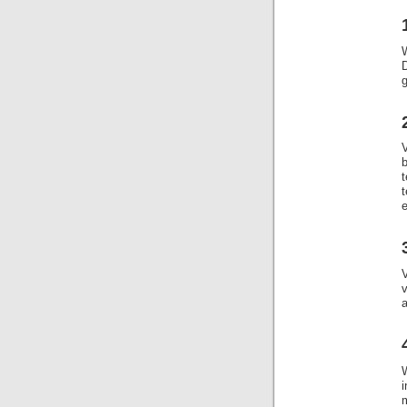
W
g
e
a
m