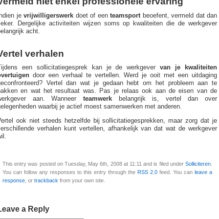
Vermeld niet enkel professionele ervaring
ndien je
vrijwilligerswerk
doet of een
teamsport
beoefent, vermeld dat dan
zeker. Dergelijke activiteiten wijzen soms op kwaliteiten die de werkgever
elangrijk acht.
Vertel verhalen
Tijdens een sollicitatiegesprek kan je de werkgever
van je kwaliteiten
overtuigen
door een verhaal te vertellen. Werd je ooit met een uitdaging
geconfronteerd? Vertel dan wat je gedaan hebt om het probleem aan te
pakken en wat het resultaat was. Pas je relaas ook aan de eisen van de
werkgever aan. Wanneer
teamwerk
belangrijk is, vertel dan over
gelegenheden waarbij je actief moest samenwerken met anderen.
ertel ook niet steeds hetzelfde bij sollicitatiegesprekken, maar zorg dat je
erschillende verhalen kunt vertellen, afhankelijk van dat wat de werkgever
il.
This entry was posted on Tuesday, May 6th, 2008 at 11:11 and is filed under
Solliciteren
.
You can follow any responses to this entry through the
RSS 2.0
feed. You can
leave a
response
, or
trackback
from your own site.
Leave a Reply