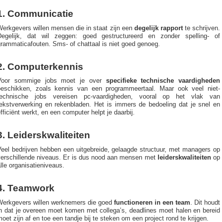
1. Communicatie
erkgevers willen mensen die in staat zijn een
degelijk rapport
te schrijven.
Degelijk, dat wil zeggen: goed gestructureerd en zonder spelling- of
rammaticafouten. Sms- of chattaal is niet goed genoeg.
2. Computerkennis
Voor sommige jobs moet je over
specifieke technische vaardigheden
beschikken, zoals kennis van een programmeertaal. Maar ook veel niet-
technische jobs vereisen pc-vaardigheden, vooral op het vlak van
tekstverwerking en rekenbladen. Het is immers de bedoeling dat je snel en
fficiënt werkt, en een computer helpt je daarbij.
3. Leiderskwaliteiten
Veel bedrijven hebben een uitgebreide, gelaagde structuur, met managers op
verschillende niveaus. Er is dus nood aan mensen met
leiderskwaliteiten
op
lle organisatieniveaus.
4. Teamwork
Werkgevers willen werknemers die goed
functioneren in een team
. Dit houdt
in dat je overeen moet komen met collega’s, deadlines moet halen en bereid
oet zijn af en toe een tandje bij te steken om een project rond te krijgen.