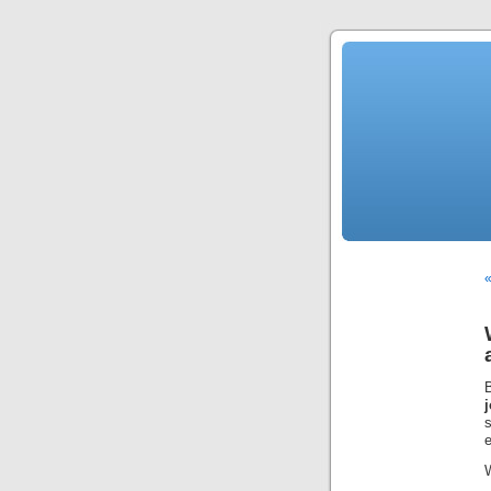
«
B
e