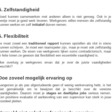
5. Zelfstandigheid
Goed kunnen samenwerken met anderen alleen is niet genoeg. Ook in je
eentje moet je goed werk leveren. Werkgevers willen mensen die zelfstandig
kunnen werken en zelf
initiatief
durven nemen.
6. Flexibiliteit
Je moet zowel een
traditioneel rapport
kunnen opstellen als vlot in steno
unnen schrijven. Je moet een teamspeler zijn, maar je moet ook zelfstandig
kunnen werken. De eisen van werkgevers lijken soms contradictorisch, maar
n feite tonen ze gewoon dat flexibiliteit een essentiële vaardigheid is.
Hoe overtuig je werkgevers ervan dat je over de juiste vaardigheden
beschikt?
Doe zoveel mogelijk ervaring op
Aangezien je als pas afgestudeerde
geen of weinig werkervaring hebt, is het
niet gemakkelijk om te bewijzen dat je beschikt over de vereiste
vaardigheden. Daarom moet je
stages en deeltijdse jobs
serieus nemen.
en positieve evaluatie of aanbeveling van een supervisor kan sterk in jouw
oordeel pleiten.