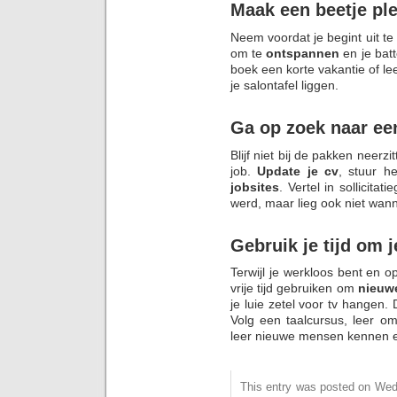
Maak een beetje ple
Neem voordat je begint uit t
om te
ontspannen
en je bat
boek een korte vakantie of le
je salontafel liggen.
Ga op zoek naar ee
Blijf niet bij de pakken neerz
job.
Update je cv
, stuur h
jobsites
. Vertel in sollicita
werd, maar lieg ook niet wan
Gebruik je tijd om j
Terwijl je werkloos bent en o
vrije tijd gebruiken om
nieuwe
je luie zetel voor tv hangen. 
Volg een taalcursus, leer 
leer nieuwe mensen kennen e
This entry was posted on Wedne