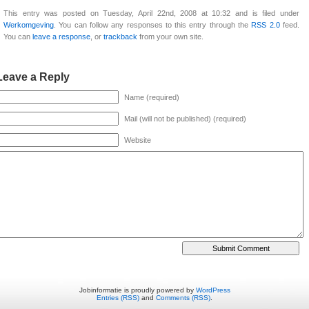
This entry was posted on Tuesday, April 22nd, 2008 at 10:32 and is filed under
Werkomgeving
. You can follow any responses to this entry through the
RSS 2.0
feed.
You can
leave a response
, or
trackback
from your own site.
Leave a Reply
Name (required)
Mail (will not be published) (required)
Website
Jobinformatie is proudly powered by
WordPress
Entries (RSS)
and
Comments (RSS)
.