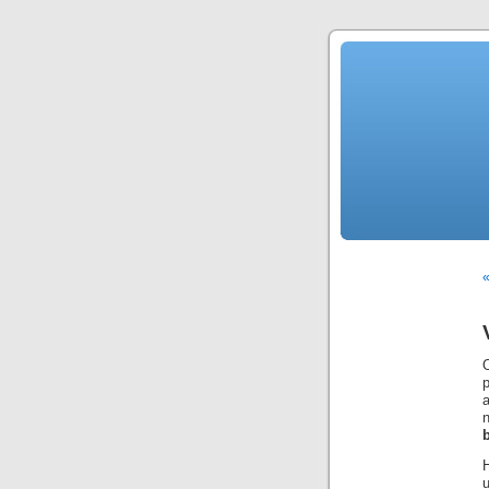
«
O
a
n
u