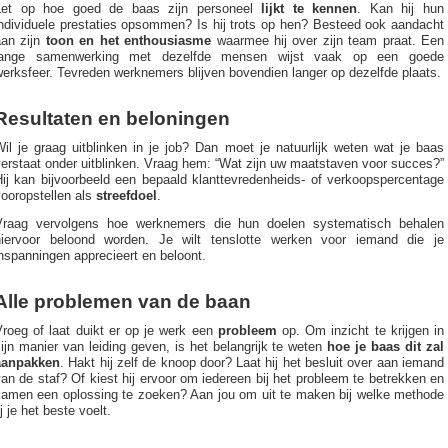
Let op hoe goed de baas zijn personeel
lijkt te kennen
. Kan hij hun
individuele prestaties opsommen? Is hij trots op hen? Besteed ook aandacht
aan zijn
toon en het enthousiasme
waarmee hij over zijn team praat. Een
lange samenwerking met dezelfde mensen wijst vaak op een goede
erksfeer. Tevreden werknemers blijven bovendien langer op dezelfde plaats.
Resultaten en beloningen
il je graag uitblinken in je job? Dan moet je natuurlijk weten wat je baas
erstaat onder uitblinken. Vraag hem: “Wat zijn uw maatstaven voor succes?”
Hij kan bijvoorbeeld een bepaald klanttevredenheids- of verkoopspercentage
ooropstellen als
streefdoel
.
Vraag vervolgens hoe werknemers die hun doelen systematisch behalen
hiervoor beloond worden. Je wilt tenslotte werken voor iemand die je
nspanningen apprecieert en beloont.
Alle problemen van de baan
Vroeg of laat duikt er op je werk een
probleem
op. Om inzicht te krijgen in
ijn manier van leiding geven, is het belangrijk te weten
hoe je baas dit zal
aanpakken
. Hakt hij zelf de knoop door? Laat hij het besluit over aan iemand
an de staf? Of kiest hij ervoor om iedereen bij het probleem te betrekken en
samen een oplossing te zoeken? Aan jou om uit te maken bij welke methode
ij je het beste voelt.