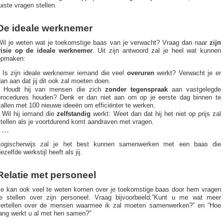
uiste vragen stellen.
De ideale werknemer
Wil je weten wat je toekomstige baas van je verwacht? Vraag dan naar
zijn
visie op de ideale werknemer
. Uit zijn antwoord zal je heel wat kunnen
opmaken:
•
Is zijn ideale werknemer iemand die veel
overuren
werkt? Verwacht je er
an aan dat jij dit ook zal moeten doen.
•
Houdt hij van mensen die zich
zonder tegenspraak
aan vastgelegde
procedures houden? Denk er dan niet aan om op je eerste dag binnen te
allen met 100 nieuwe ideeën om efficiënter te werken.
•
Wil hij iemand die
zelfstandig
werkt: Weet dan dat hij het niet op prijs zal
tellen als je voortdurend komt aandraven met vragen.
• …
Logischerwijs zal je het best kunnen samenwerken met een baas die
ezelfde werkstijl heeft als jij.
Relatie met personeel
Je kan ook veel te weten komen over je toekomstige baas door hem vragen
te stellen over zijn personeel. Vraag bijvoorbeeld:”Kunt u me wat meer
vertellen over de mensen waarmee ik zal moeten samenwerken?” en “Hoe
lang werkt u al met hen samen?”