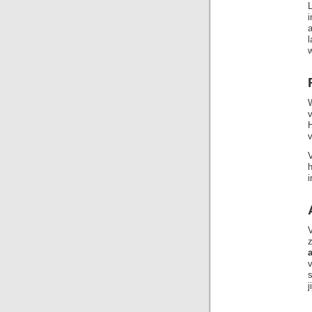
w
W
v
v
i
z
v
j