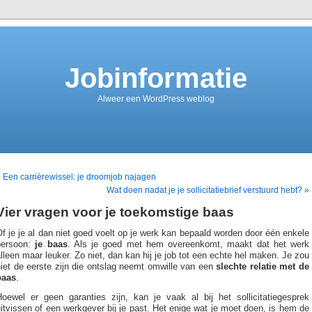
Jobinformatie
Alweer een WordPress weblog
 Een carrièrewissel: je droomjob najagen
Wat doen nadat je je sollicitatiebrief verstuurd hebt? »
Vier vragen voor je toekomstige baas
f je je al dan niet goed voelt op je werk kan bepaald worden door één enkele
persoon:
je baas
. Als je goed met hem overeenkomt, maakt dat het werk
lleen maar leuker. Zo niet, dan kan hij je job tot een echte hel maken. Je zou
iet de eerste zijn die ontslag neemt omwille van een
slechte relatie met de
baas
.
Hoewel er geen garanties zijn, kan je vaak al bij het sollicitatiegesprek
itvissen of een werkgever bij je past. Het enige wat je moet doen, is hem de