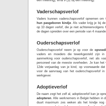
een meerling), erna 9 (11 bij een meerling).
Vaderschapsverlof
Vaders kunnen vaderschapsverlof opnemen om
hun pasgeboren kindje
. Als vader krijg je bij d
op 10 dagen verlof, die je niet achtereenvolgens
de dagen spreiden over een periode van 4 maande
Ouderschapsverlof
Ouderschapsverlof neem je op voor de
opvoed
vaders en moeders die tewerkgesteld zijn in
aanmerking voor ouderschapsverlof, net als va
personeel van de meeste overheden. Je kan het 
12de verjaardag van je kind, op voorwaarde dat
voor de aanvraag van het ouderschapsverlof in 
werkgever.
Adoptieverlof
De naam zegt het zelf al, adoptieverlof kan je op
adopteren
. Alle werknemers in België hebben in da
duurt maximum zes weken als het kindje nog g