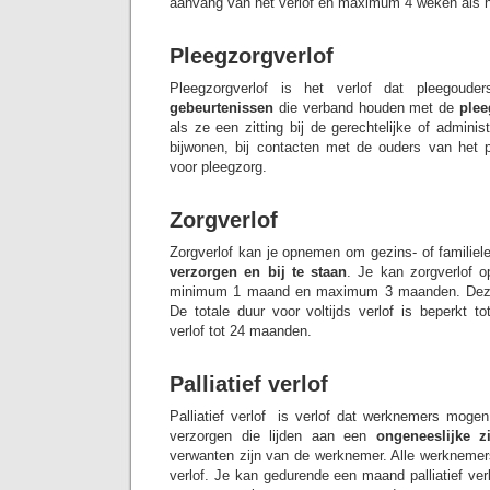
aanvang van het verlof en maximum 4 weken als he
Pleegzorgverlof
Pleegzorgverlof is het verlof dat pleegoud
gebeurtenissen
die verband houden met de
plee
als ze een zitting bij de gerechtelijke of administ
bijwonen, bij contacten met de ouders van het 
voor pleegzorg.
Zorgverlof
Zorgverlof kan je opnemen om gezins- of familieled
verzorgen en bij te staan
. Je kan zorgverlof 
minimum 1 maand en maximum 3 maanden. Deze
De totale duur voor voltijds verlof is beperkt to
verlof tot 24 maanden.
Palliatief verlof
Palliatief verlof is verlof dat werknemers mog
verzorgen die lijden aan een
ongeneeslijke z
verwanten zijn van de werknemer. Alle werknemers
verlof. Je kan gedurende een maand palliatief ver